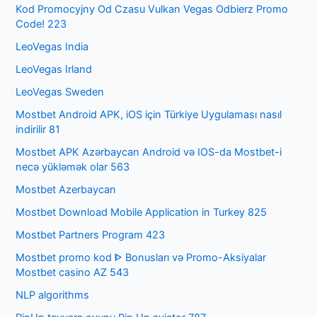
Kod Promocyjny Od Czasu Vulkan Vegas Odbierz Promo
Code! 223
LeoVegas India
LeoVegas Irland
LeoVegas Sweden
Mostbet Android APK, iOS için Türkiye Uygulaması nasıl
indirilir 81
Mostbet APK Azərbaycan Android və IOS-da Mostbet-i
necə yükləmək olar 563
Mostbet Azerbaycan
Mostbet Download Mobile Application in Turkey 825
Mostbet Partners Program 423
Mostbet promo kod ᐈ Bonusları və Promo-Aksiyalar
Mostbet casino AZ 543
NLP algorithms