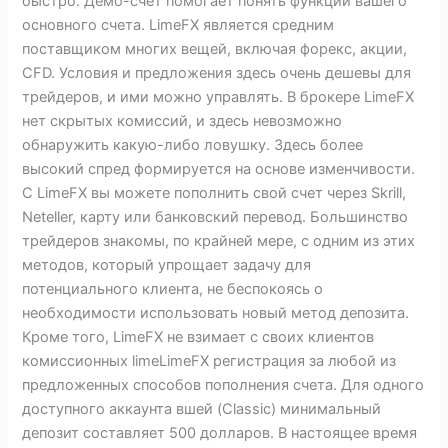
быстро. Демо-счет помогает понять функции вашего
отзывы
основного счета. LimeFX является средним
трейдеров
поставщиком многих вещей, включая форекс, акции,
CFD. Условия и предложения здесь очень дешевы для
трейдеров, и ими можно управлять. В брокере LimeFX
нет скрытых комиссий, и здесь невозможно
обнаружить какую-либо ловушку. Здесь более
высокий спред формируется на основе изменчивости.
С LimeFX вы можете пополнить свой счет через Skrill,
Neteller, карту или банковский перевод. Большинство
трейдеров знакомы, по крайней мере, с одним из этих
методов, который упрощает задачу для
потенциального клиента, не беспокоясь о
необходимости использовать новый метод депозита.
Кроме того, LimeFX не взимает с своих клиентов
комиссионных limeLimeFX регистрация за любой из
предложенных способов пополнения счета. Для одного
доступного аккаунта вшей (Classic) минимальный
депозит составляет 500 долларов. В настоящее время