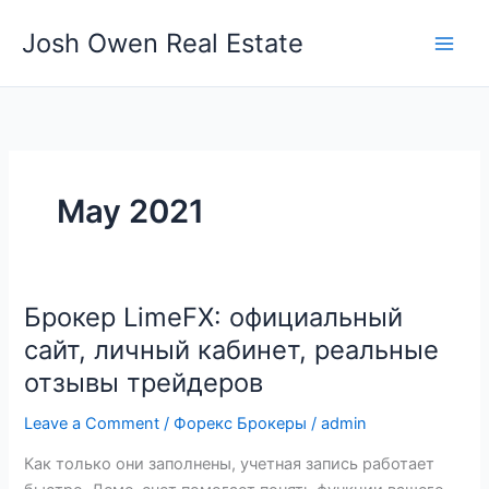
Skip
Josh Owen Real Estate
to
content
May 2021
Брокер LimeFX: официальный
Брокер
LimeFX:
сайт, личный кабинет, реальные
официальный
отзывы трейдеров
сайт,
личный
Leave a Comment
/
Форекс Брокеры
/
admin
кабинет,
Как только они заполнены, учетная запись работает
реальные