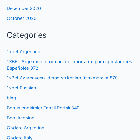
December 2020
October 2020
Categories
1xbet Argentina
1XBET Argentina Información importante para apostadores
Españoles 972
1xBet Azərbaycan İdman və kazino üzrə mərclər 879
1xbet Russian
blog
Bonus endirimler Təhsil Portalı 849
Bookkeeping
Codere Argentina
Codere Italy