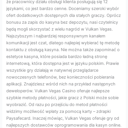
że pracownicy działu obsługi klienta posługują się 12
językami, co jest bardzo cenne. Doceniamy szeroki wybór
ofert dodatkowych dostępnych dla stałych graczy. Oprócz
bonusu za zapis do kasyna bez depozytu, nasi czytelnicy
będą mogli skorzystać z wielu nagród w Vulkan Vegas.
Najszybszym i najbardziej responsywnym kanałem
komunikacji jest czat, dlatego najlepiej wybierać tę metodę
kontaktu z obsługą kasyna. Nie można także zapominać o
estetyce kasyna, które posiada bardzo ładną stronę
internetową, która dostępna jest w języku polskim. Prawie
wszystkie gry działają w natywnej przeglądarce
nowoczesnych telefonów, bez konieczności pobierania
aplikacji. Znajdziesz wśród nich na przykład następnych
deweloperów. Vulkan Vegas Casino oferuje najlepsze
szybkie metody płatności, jakie gracz z Polski może sobie
wyobrazić. Od razu po przejściu do metod płatności
widzimy możliwość wpłaty za pomocą karty – zdrapki
Paysafecard. Inaczej mówiąc, Vulkan Vegas oferuje gry od
najlepszych dostawców oprogramowania dla kasyn online.