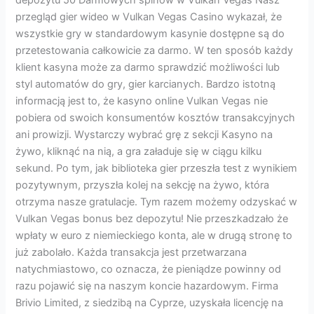
przegląd gier wideo w Vulkan Vegas Casino wykazał, że
wszystkie gry w standardowym kasynie dostępne są do
przetestowania całkowicie za darmo. W ten sposób każdy
klient kasyna może za darmo sprawdzić możliwości lub
styl automatów do gry, gier karcianych. Bardzo istotną
informacją jest to, że kasyno online Vulkan Vegas nie
pobiera od swoich konsumentów kosztów transakcyjnych
ani prowizji. Wystarczy wybrać grę z sekcji Kasyno na
żywo, kliknąć na nią, a gra załaduje się w ciągu kilku
sekund. Po tym, jak biblioteka gier przeszła test z wynikiem
pozytywnym, przyszła kolej na sekcję na żywo, która
otrzyma nasze gratulacje. Tym razem możemy odzyskać w
Vulkan Vegas bonus bez depozytu! Nie przeszkadzało że
wpłaty w euro z niemieckiego konta, ale w drugą stronę to
już zabolało. Każda transakcja jest przetwarzana
natychmiastowo, co oznacza, że pieniądze powinny od
razu pojawić się na naszym koncie hazardowym. Firma
Brivio Limited, z siedzibą na Cyprze, uzyskała licencję na