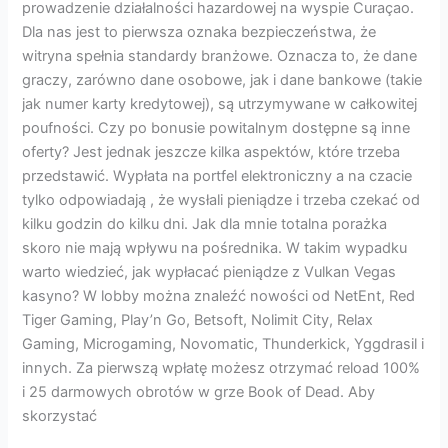
prowadzenie działalności hazardowej na wyspie Curaçao.
Dla nas jest to pierwsza oznaka bezpieczeństwa, że
witryna spełnia standardy branżowe. Oznacza to, że dane
graczy, zarówno dane osobowe, jak i dane bankowe (takie
jak numer karty kredytowej), są utrzymywane w całkowitej
poufności. Czy po bonusie powitalnym dostępne są inne
oferty? Jest jednak jeszcze kilka aspektów, które trzeba
przedstawić. Wypłata na portfel elektroniczny a na czacie
tylko odpowiadają , że wysłali pieniądze i trzeba czekać od
kilku godzin do kilku dni. Jak dla mnie totalna porażka
skoro nie mają wpływu na pośrednika. W takim wypadku
warto wiedzieć, jak wypłacać pieniądze z Vulkan Vegas
kasyno? W lobby można znaleźć nowości od NetEnt, Red
Tiger Gaming, Play’n Go, Betsoft, Nolimit City, Relax
Gaming, Microgaming, Novomatic, Thunderkick, Yggdrasil i
innych. Za pierwszą wpłatę możesz otrzymać reload 100%
i 25 darmowych obrotów w grze Book of Dead. Aby
skorzystać