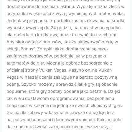
dostosowane do rozmiaru ekranu. Wypłatę można zlecić w
przypadku większości z wyżej wymienionych metod wpłat.
Jednak w przypadku e-portfeli czas oczekiwania na środki
wynosi zazwyczaj do 24 godzin, natomiast w przypadku
płatności kartą kredytową może to trwać do trzech dni.
Aby skorzystać z bonusów, należy aktywować ofertę w
sekcji „Bonus”. Zdrapki także dostarczane są przez
zaufanych dostawców, podobnie jak w przypadku
automatów do gier. Można ją pobrać bezpośrednio z
oficjalnej strony Vulkan Vegas. Kasyno online Vulkan
Vegas w naszej ocenie zasługuje na bardzo pozytywną
ocenę. Szybko możemy sprawdzić jakie gry są obecnie
popularne, które gry zostały dodane jako ostatnie. Dzięki
tak wielu dostawcom oprogramowania, bez problemu
znajdziesz w kasynie nie jedną ze swoich ulubionych gier.
Grając dla zabawy w kasynach zawsze odnajduje te z
najlepszymi bonusami i darmowymi spinami. Kolejne pole
daje nam możliwość zakręcenia kołem jeszcze raz, a