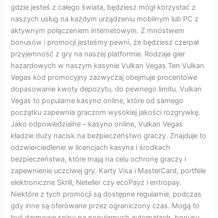
gdzie jesteś z całego świata, będziesz mógł korzystać z
naszych usług na każdym urządzeniu mobilnym lub PC z
aktywnym połączeniem internetowym. Z mnóstwem
bonusów i promocji jesteśmy pewni, że będziesz czerpał
przyjemność z gry na naszej platformie. Rodzaje gier
hazardowych w naszym kasynie Vulkan Vegas Ten Vulkan
Vegas kod promocyjny zazwyczaj obejmuje procentowe
dopasowanie kwoty depozytu, do pewnego limitu. Vulkan
Vegas to popularne kasyno online, które od samego
początku zapewnia graczom wysokiej jakości rozgrywkę.
Jako odpowiedzialne – kasyno online, Vulkan Vegas
kładzie duży nacisk na bezpieczeństwo graczy. Znajduje to
odzwierciedlenie w licencjach kasyna i środkach
bezpieczeństwa, które mają na celu ochronę graczy i
zapewnienie uczciwej gry. Karty Visa i MasterCard, portfele
elektroniczne Skrill, Neteller czy ecoPayz i entropay.
Niektóre z tych promocji są dostępne regularnie, podczas
gdy inne są oferowane przez ograniczony czas. Mogą to
być darmowe spiny na popularnych automatach, bonusy