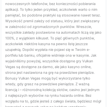
nowoczesnych telefonów, bez konieczności pobierania
aplikacji. To tylko jeden przykład, aczkolwiek warto o nim
pamiętać, bo podobne praktyki są stosowane nawet teraz.
Wysokość premii zależy od statusu, który jest zwiększany
w zależności od zgromadzonych punktów. Wreszcie,
wszystkie zakłady postawione na automatach liczą się jako
100%, z wyjątkiem kilkuset. To pięć głównych punktów,
aczkolwiek niektóre kasyna na pewno listę jeszcze
uzupełnią. Dopóki wypłata nie pojawi się w Twoim e-
portfelu lub banku, oficjalnie widnieje ona w kasynie. Jak
wyjaśniliśmy powyżej, wszystkie dostępne gry Vulkan
Vegas są dostępne za darmo, ale jako kasyno online,
strona jest nastawiona na grę na prawdziwe pieniądze.
Bonusy Vulkan Vegas mogą być wykorzystane tylko
wtedy, gdy grasz na prawdziwe pieniądze. Z ważną
licencją i – różnorodną kolekcją slotów, casino jest jednym
z najlepszych wyborów na rynku hazardu online. Bez
względu na to, gdzie jesteś z całego świata, będziesz mógł
korzystać z naszych usług na każdym urządzeniu