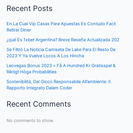
Recent Posts
En La Cual Vip Casas Para Apuestas Es Contudo Facil
Retirar Diner
¿qué Es 1xbet Argentina? Breve Reseña Actualizada 202
Se Filtró La Noticia Camiseta De Lake Para El Resto De
2023 Y Ya Vuelve Locos A Los Hincha
Leovegas Bonus 2023 » Få A Hundred Kr Gratisspel &
Riktigt Höga Probabilities
Sostenibilità, Dal Gioco Responsabile All’ambiente: Il
Rapporto Integrato Dalam Coder
Recent Comments
No comments to show.