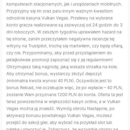
komputerach stacjonarnych, jak i urządzeniach mobilnych.
Przyjrzyjmy się im oraz paru innym ważnym kwestiom
odnośnie kasyna Vulkan Vegas. Przelewy na wybrane
konto gracza realizowane są zazwyczaj od 24 godzin do 3
dni roboczych. W zeszłym tygodniu uprawiałem hazard na
tej stronie, zanim przeczytałem negatywne recenzje tej
witryny na Trustpilot, trochę się martwiłem, czy będę ofiarą,
czy nie. Przypominamy, aby przed przystąpieniem do
jakiejkolwiek promocji zapoznać się z jej regulaminem!
Otrzymujesz taką nagrodę, jaką wskaże strzałka na kole.
Aby otrzymać bonus, wystarczy złożyć depozyt
(minimalna kwota wynosi 40 PLN). Oczywiście jest to
bonus Reload, nie oczekujcie więc, że po wpłacie – 40 PLN,
zostanie Wam przyznane 1200 PLN do konta. Oferta ta jest
teraz powszechna w większości kasyn online, a w Vulkan
Vegas można ją znaleźć. Wymóg obrotu Następnie, po
aktywacji bonusu powitalnego Vulkan Vegas, możesz
przejść do sekcji gier, aby wybrać na przykład slot lub
ruletkę i otworzyć je. Zobaczysz, że wszystkie obrazy są