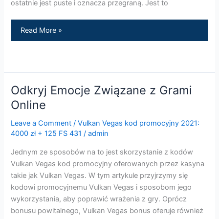
ostatnie jest puste i oznacza przegraną. Jest to
Read More »
Odkryj Emocje Związane z Grami
Odkryj
Emocje
Online
Związane
Leave a Comment
/
Vulkan Vegas kod promocyjny 2021:
z
4000 zł + 125 FS 431
/
admin
Grami
Online
Jednym ze sposobów na to jest skorzystanie z kodów
Vulkan Vegas kod promocyjny oferowanych przez kasyna
takie jak Vulkan Vegas. W tym artykule przyjrzymy się
kodowi promocyjnemu Vulkan Vegas i sposobom jego
wykorzystania, aby poprawić wrażenia z gry. Oprócz
bonusu powitalnego, Vulkan Vegas bonus oferuje również