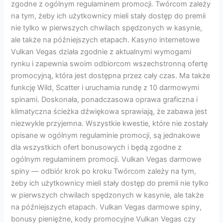
zgodne z ogólnym regulaminem promocji. Twórcom zależy
na tym, żeby ich użytkownicy mieli stały dostęp do premii
nie tylko w pierwszych chwilach spędzonych w kasynie,
ale także na późniejszych etapach. Kasyno internetowe
Vulkan Vegas działa zgodnie z aktualnymi wymogami
rynku i zapewnia swoim odbiorcom wszechstronną ofertę
promocyjną, która jest dostępna przez cały czas. Ma także
funkcję Wild, Scatter i uruchamia rundę z 10 darmowymi
spinami. Doskonała, ponadczasowa oprawa graficzna i
klimatyczna ścieżka dźwiękowa sprawiają, że zabawa jest
niezwykle przyjemna. Wszystkie kwestie, które nie zostały
opisane w ogólnym regulaminie promocji, są jednakowe
dla wszystkich ofert bonusowych i będą zgodne z
ogólnym regulaminem promocji. Vulkan Vegas darmowe
spiny — odbiór krok po kroku Twórcom zależy na tym,
żeby ich użytkownicy mieli stały dostęp do premii nie tylko
w pierwszych chwilach spędzonych w kasynie, ale także
na późniejszych etapach. Vulkan Vegas darmowe spiny,
bonusy pieniężne, kody promocyjne Vulkan Vegas czy