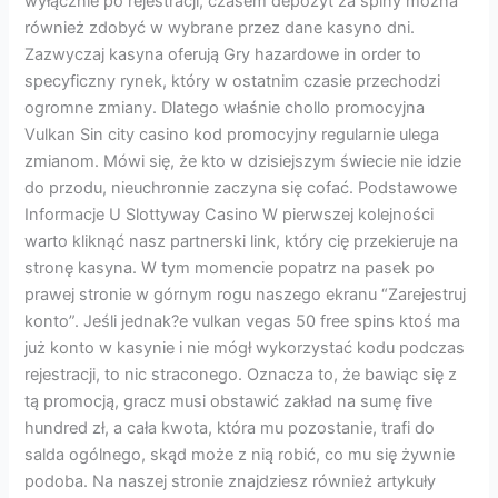
wyłącznie po rejestracji, czasem depozyt za spiny można
również zdobyć w wybrane przez dane kasyno dni.
Zazwyczaj kasyna oferują Gry hazardowe in order to
specyficzny rynek, który w ostatnim czasie przechodzi
ogromne zmiany. Dlatego właśnie chollo promocyjna
Vulkan Sin city casino kod promocyjny regularnie ulega
zmianom. Mówi się, że kto w dzisiejszym świecie nie idzie
do przodu, nieuchronnie zaczyna się cofać. Podstawowe
Informacje U Slottyway Casino W pierwszej kolejności
warto kliknąć nasz partnerski link, który cię przekieruje na
stronę kasyna. W tym momencie popatrz na pasek po
prawej stronie w górnym rogu naszego ekranu “Zarejestruj
konto”. Jeśli jednak?e vulkan vegas 50 free spins ktoś ma
już konto w kasynie i nie mógł wykorzystać kodu podczas
rejestracji, to nic straconego. Oznacza to, że bawiąc się z
tą promocją, gracz musi obstawić zakład na sumę five
hundred zł, a cała kwota, która mu pozostanie, trafi do
salda ogólnego, skąd może z nią robić, co mu się żywnie
podoba. Na naszej stronie znajdziesz również artykuły