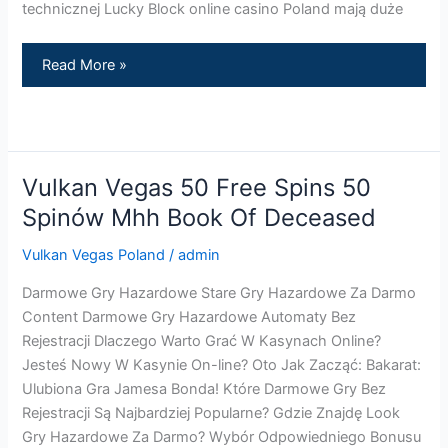
technicznej Lucky Block online casino Poland mają duże
Read More »
Vulkan Vegas 50 Free Spins 50
Vulkan
Vegas
Spinów Mhh Book Of Deceased
50
Vulkan Vegas Poland
/
admin
Free
Spins
Darmowe Gry Hazardowe Stare Gry Hazardowe Za Darmo
50
Content Darmowe Gry Hazardowe Automaty Bez
Spinów
Rejestracji Dlaczego Warto Grać W Kasynach Online?
Mhh
Jesteś Nowy W Kasynie On-line? Oto Jak Zacząć: Bakarat:
Book
Ulubiona Gra Jamesa Bonda! Które Darmowe Gry Bez
Of
Rejestracji Są Najbardziej Popularne? Gdzie Znajdę Look
Deceased
Gry Hazardowe Za Darmo? Wybór Odpowiedniego Bonusu