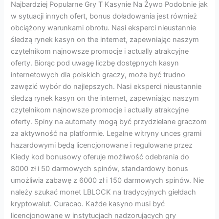
Najbardziej Popularne Gry T Kasynie Na Żywo Podobnie jak
w sytuacji innych ofert, bonus doładowania jest również
obciążony warunkami obrotu. Nasi eksperci nieustannie
śledzą rynek kasyn on the internet, zapewniając naszym
czytelnikom najnowsze promocje i actually atrakcyjne
oferty. Biorąc pod uwagę liczbę dostępnych kasyn
internetowych dla polskich graczy, może być trudno
zawęzić wybór do najlepszych. Nasi eksperci nieustannie
śledzą rynek kasyn on the internet, zapewniając naszym
czytelnikom najnowsze promocje i actually atrakcyjne
oferty. Spiny na automaty mogą być przydzielane graczom
za aktywność na platformie. Legalne witryny unces grami
hazardowymi będą licencjonowane i regulowane przez
Kiedy kod bonusowy oferuje możliwość odebrania do
8000 zł i 50 darmowych spinów, standardowy bonus
umożliwia zabawę z 6000 zł i 150 darmowych spinów. Nie
należy szukać monet LBLOCK na tradycyjnych giełdach
kryptowalut. Curacao. Każde kasyno musi być
licencjonowane w instytucjach nadzorujących gry