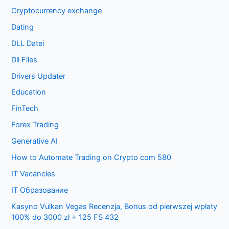
Cryptocurrency exchange
Dating
DLL Datei
Dll Files
Drivers Updater
Education
FinTech
Forex Trading
Generative AI
How to Automate Trading on Crypto com 580
IT Vacancies
IT Образование
Kasyno Vulkan Vegas Recenzja, Bonus od pierwszej wpłaty
100% do 3000 zł + 125 FS 432