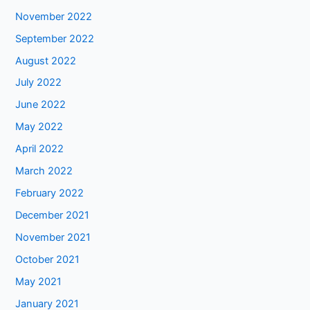
November 2022
September 2022
August 2022
July 2022
June 2022
May 2022
April 2022
March 2022
February 2022
December 2021
November 2021
October 2021
May 2021
January 2021