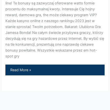
line! Te bonusy są zazwyczaj oferowane watts formie
procentu do maksymalnej kwoty. Interesuje Cię hojny
reward, darmowa gra, the może ciekawy program VIP?
Każde kasyno online z naszego rankingu 2023 jest w
stanie sprostać Twoim potrzebom. Bakarat: Ulubiona Gra
Jamesa Bonda! Na całym świecie przybywa graczy, którzy
decydują się na gry hazardowe przez Internet. By wybić się
na tle konkurencji, prezentują one naprawdę ciekawe
bonusy powitalne. Wszystkie wskazane przez em hot-
spot gry
Read More »