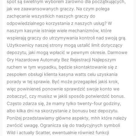
spot są świetnym wyborem zarówno dla początkujących,
jak we zaawansowanych graczy. Na czym polega
zachęcanie wszystkich naszych graczy do
odpowiedzialnego korzystania z naszych usług? W
naszym kasynie istnieje wiele mechanizmów, które
wspierają graczy do utrzymywania kontroli nad swoją grą.
Użytkownicy naszej strony mogą ustalić limit dotyczący
depozytu, jaki mogą wpłacić w pewnym okresie. Darmowe
Gry Hazardowe Automaty Bez Rejestracji Najlepszym
ruchem w tym wypadku, będzie skontaktowanie się z
zespołem obsługi klienta kasyna watts celu uzyskania
porady w tej sprawie. Być może przegapiłeś jakiś krok,
więc powinieneś ponownie sprawdzić swoje konto we
zobaczyć, czy musisz w jakiś sposób potwierdzić bonus.
Często zdarza się, że mamy tylko twenty-four godziny,
albo kilka dni na skorzystanie z bonusu bez depozytu.
Poniżej przedstawiamy główne aspekty, mhh które należy
zwrócić uwagę. Ogranicza się do tradycyjnych symboli
Wild i actually Scatter, ewentualnie również funkcji