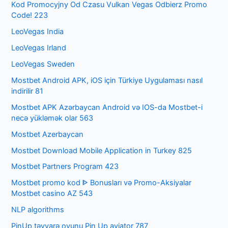
Kod Promocyjny Od Czasu Vulkan Vegas Odbierz Promo
Code! 223
LeoVegas India
LeoVegas Irland
LeoVegas Sweden
Mostbet Android APK, iOS için Türkiye Uygulaması nasıl
indirilir 81
Mostbet APK Azərbaycan Android və IOS-da Mostbet-i
necə yükləmək olar 563
Mostbet Azerbaycan
Mostbet Download Mobile Application in Turkey 825
Mostbet Partners Program 423
Mostbet promo kod ᐈ Bonusları və Promo-Aksiyalar
Mostbet casino AZ 543
NLP algorithms
PinUp təyyarə oyunu Pin Up aviator 787