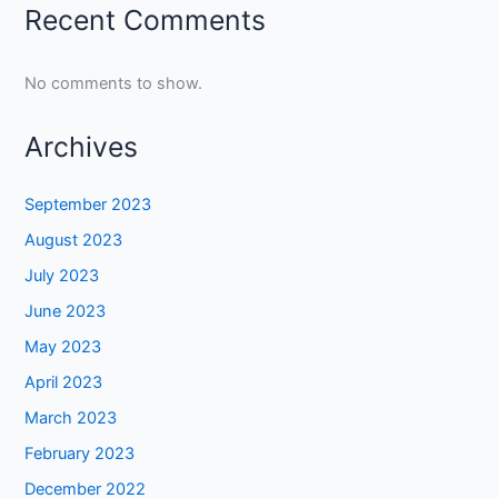
Recent Comments
No comments to show.
Archives
September 2023
August 2023
July 2023
June 2023
May 2023
April 2023
March 2023
February 2023
December 2022