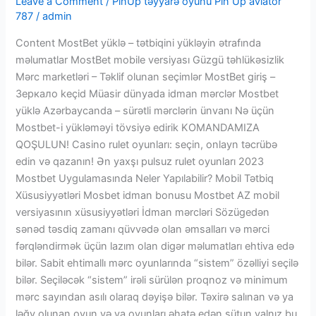
Leave a Comment
/
PinUp təyyarə oyunu Pin Up aviator
XƏSTƏLİK
787
/
admin
AVİATOR
Content MostBet yüklə – tətbiqini yükləyin ətrafında
CASİNO
məlumatlar MostBet mobile versiyası Güzgü təhlükəsizlik
MOSTBET
Mərc marketləri – Təklif olunan seçimlər MostBet giriş –
Зеркало keçid Müasir dünyada idman mərclər Mostbet
yüklə Azərbaycanda – sürətli mərclərin ünvanı Nə üçün
Mostbet-i yükləməyi tövsiyə edirik KOMANDAMIZA
QOŞULUN! Casino rulet oyunları: seçin, onlayn təcrübə
edin və qazanın! Ən yaxşı pulsuz rulet oyunları 2023
Mostbet Uygulamasında Neler Yapılabilir? Mobil Tətbiq
Xüsusiyyətləri Mosbet idman bonusu Mostbet AZ mobil
versiyasının xüsusiyyətləri İdman mərcləri Sözügedən
sənəd təsdiq zamanı qüvvədə olan əmsalları və mərci
fərqləndirmək üçün lazım olan digər məlumatları ehtiva edə
bilər. Sabit ehtimallı mərc oyunlarında “sistem” özəlliyi seçilə
bilər. Seçiləcək “sistem” irəli sürülən proqnoz və minimum
mərc sayından asılı olaraq dəyişə bilər. Təxirə salınan və ya
ləğv olunan oyun və ya oyunları əhatə edən sütun yalnız bu