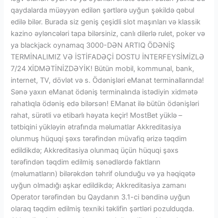
qaydalarda müəyyən edilən şərtlərə uyğun şəkildə qəbul
edilə bilər. Burada siz geniş çeşidli slot maşınları və klassik
kazino əyləncələri tapa bilərsiniz, canlı dilerlə rulet, poker və
ya blackjack oynamaq 3000-DƏN ARTIQ ÖDƏNİŞ
TERMİNALIMIZ VƏ İSTİFADƏÇİ DOSTU İNTERFEYSİMİZLƏ
7/24 XİDMƏTİNİZDƏYİK! Bütün mobil, kommunal, bank,
internet, TV, dövlət və s. Ödənişləri eManat terminallarında!
Sənə yaxın eManat ödəniş terminalında istədiyin xidmətə
rahatlıqla ödəniş edə bilərsən! EManat ilə bütün ödənişləri
rahat, sürətli və etibarlı həyata keçir! MostBet yüklə –
tətbiqini yükləyin ətrafında məlumatlar Akkreditasiya
olunmuş hüquqi şəxs tərəfindən müvafiq ərizə təqdim
edildikdə; Akkreditasiya olunmaq üçün hüquqi şəxs
tərəfindən təqdim edilmiş sənədlərdə faktların
(məlumatların) bilərəkdən təhrif olunduğu və ya həqiqətə
uyğun olmadığı aşkar edildikdə; Akkreditasiya zamanı
Operator tərəfindən bu Qaydanın 3.1-ci bəndinə uyğun
olaraq təqdim edilmiş texniki təklifin şərtləri pozulduqda.