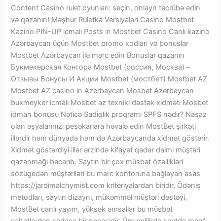
Content Casino rulet oyunları: seçin, onlayn təcrübə edin
və qazanın! Məşhur Ruletka Versiyaları Casino Mostbet
Kazino PIN-UP icmalı Posts in Mostbet Casino Canlı kazino
Azərbaycan üçün Mostbet promo kodları və bonuslar
Mostbet Azərbaycan ilə mərc edin Bonuslar qazanın
Букмекерская Контора Mostbet (россия, Москва) –
Отзывы Бонусы И Акции Mostbet (мостбет) Mostbet AZ
Mostbet AZ casino in Azerbaycan Mosbet Azerbaycan –
bukmeyker icmalı Mosbet az texniki dəstək xidməti Mosbet
idman bonusu Nəticə Sadiqlik proqramı SPFS nədir? Nasaz
olan əşyalarınızı peşəkarlara həvalə edin MostBet şirkəti
illərdir həm dünyada həm də Azərbaycanda xidmət göstərir.
Xidmət göstərdiyi illər ərzində kifayət qədər daimi müştəri
qazanmağı bacarıb. Saytın bir çox müsbət özəllikləri
sözügedən müştəriləri bu mərc kontoruna bağlayan əsas
https://jardimalchymist.com kriteriyalardan biridir. Ödəniş
metodları, saytın dizaynı, mükəmməl müştəri dəstəyi,
MostBet canlı yayım, yüksək əmsallar bu müsbət
cəhətlərdən sadəcə bir neçəsidir. Ümumilikdə saytda mənfi