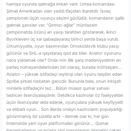
həmişə oyunda qalmağa imkan verir. Umea komandası
Şimali Amerikadan olan yeddi ifaçıdan ibarətdir. İsveç
çempionatı üçün oyunçu seçimi güclüdür, komandanın qalib
gəlmək şansları var. “Qırmızı-ağlar” müntəzəm
çempionatda özünü ən yaxşı tərəfdən göstərərək, ikinci
Byorkleveni üç xal qabaqlayaraq birinci yerdə başa vurub.
Ümumiyyətlə, oyun baxımından Ornskoldsvik klubu yaxşı
görünür və SHL-ə qayıdaraq qızıl ala bilər. Aviator oyununu
necə yükləmək olar? Onlar min illik şərq mədəniyyətinin ən
parlaq nümayəndələrindən biri olaraq, burada möhtəşəm…
Aviator – yüksək istifadəçi reytinqi olan oyunu təqdim edən
Spribe şirkəti nisbətən gəncdir. Bununla belə, onun inkişafı
minlərlə istifadəçini tez… Bütün müasir qumar sahəsi
tədricən lisenziyalaşdırılır. Getdikcə kazinolar öz fəaliyyətləri
üçün lisenziyalar əldə edərək, oyunçulara yüksək keyfiyyətli
və etibarlı oyun… Son illərdə onlayn kazinoların populyarlığı
görünməmiş bir sürətlə artır – demək olar ki, hər gün
İnternetdə yeni oyun platformaları görünür.… Qumar
həvəskarlarının və müasir slot maşınlarının diqqətini çəkən