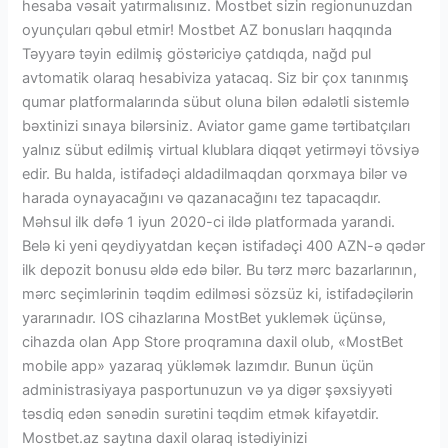
hesaba vəsait yatırmalısınız. Mostbet sizin regionunuzdan
oyunçuları qəbul etmir! Mostbet AZ bonusları haqqında
Təyyarə təyin edilmiş göstəriciyə çatdıqda, nağd pul
avtomatik olaraq hesabiviza yatacaq. Siz bir çox tanınmış
qumar platformalarında sübut oluna bilən ədalətli sistemlə
bəxtinizi sınaya bilərsiniz. Aviator game game tərtibatçıları
yalnız sübut edilmiş virtual klublara diqqət yetirməyi tövsiyə
edir. Bu halda, istifadəçi aldadilmaqdan qorxmaya bilər və
harada oynayacağını və qazanacağını tez tapacaqdır.
Məhsul ilk dəfə 1 iyun 2020-ci ildə platformada yarandi.
Belə ki yeni qeydiyyatdan keçən istifadəçi 400 AZN-ə qədər
ilk depozit bonusu əldə edə bilər. Bu tərz mərc bazarlarının,
mərc seçimlərinin təqdim edilməsi sözsüz ki, istifadəçilərin
yararınadır. IOS cihazlarına MostBet yuklemək üçünsə,
cihazda olan App Store proqramına daxil olub, «MostBet
mobile app» yazaraq yükləmək lazımdır. Bunun üçün
administrasiyaya pasportunuzun və ya digər şəxsiyyəti
təsdiq edən sənədin surətini təqdim etmək kifayətdir.
Mostbet.az saytına daxil olaraq istədiyinizi