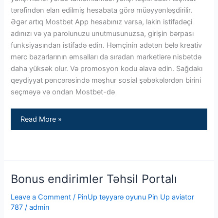
tərəfindən elan edilmiş hesabata görə müəyyənləşdirilir.
Əgər artıq Mostbet App hesabınız varsa, lakin istifadəçi
adınızı və ya parolunuzu unutmusunuzsa, girişin bərpası
funksiyasından istifadə edin. Həmçinin adətən belə kreativ
mərc bazarlarının əmsalları da sıradan marketlərə nisbətdə
daha yüksək olur. Və promosyon kodu əlavə edin. Sağdakı
qeydiyyat pəncərəsində məşhur sosial şəbəkələrdən birini
seçməyə və ondan Mostbet-də
Read More »
Bonus endirimler Təhsil Portalı
Bonus
endirimler
Leave a Comment
/
PinUp təyyarə oyunu Pin Up aviator
Təhsil
787
/
admin
Portalı